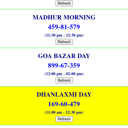
Refresh
MADHUR MORNING
459-81-579
(11:30 pm - 12:30 pm)
Refresh
GOA BAZAR DAY
899-67-359
(12:00 pm - 02:00 pm)
Refresh
DHANLAXMI DAY
169-60-479
(11:00 am - 12:30 pm)
Refresh