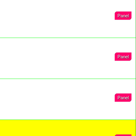
Panel
Panel
Panel