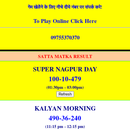
गेम खेलेंने के लिए नीचे दीये नंबर पर संपर्क करे!
To Play Online Click Here
09755370370
SATTA MATKA RESULT
SUPER NAGPUR DAY
100-10-479
(01:30pm - 03:00pm)
Refresh
KALYAN MORNING
490-36-240
(11:15 pm - 12:15 pm)