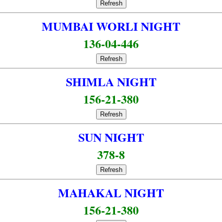
Refresh
MUMBAI WORLI NIGHT
136-04-446
Refresh
SHIMLA NIGHT
156-21-380
Refresh
SUN NIGHT
378-8
Refresh
MAHAKAL NIGHT
156-21-380