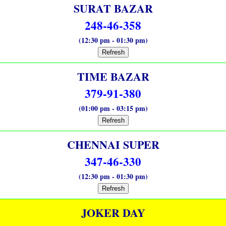
SURAT BAZAR
248-46-358
(12:30 pm - 01:30 pm)
Refresh
TIME BAZAR
379-91-380
(01:00 pm - 03:15 pm)
Refresh
CHENNAI SUPER
347-46-330
(12:30 pm - 01:30 pm)
Refresh
JOKER DAY