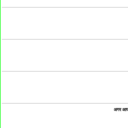
अगर आप 