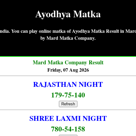
Ayodhya Matka
ia. You can play online matka of Ayodhya Matka Result in Mard
by Mard Matka Company.
Mard Matka Company Result
Friday, 07 Aug 2026
RAJASTHAN NIGHT
179-75-140
Refresh
SHREE LAXMI NIGHT
780-54-158