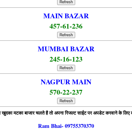
Refresh
MAIN BAZAR
457-61-236
Refresh
MUMBAI BAZAR
245-16-123
Refresh
NAGPUR MAIN
570-22-237
Refresh
खुदका मटका बाजार चलते है तो अपना रिजल्ट साईट पर अपडेट करवाने के लिए 
Ram Bhai- 09755370370