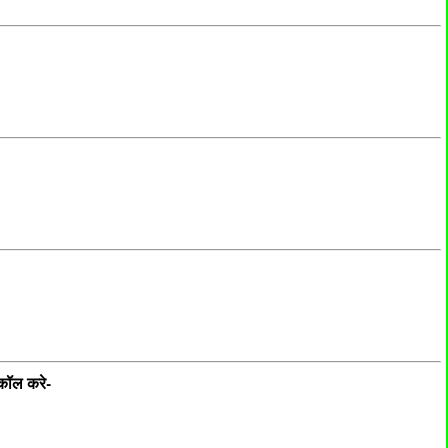
कॉल करे-