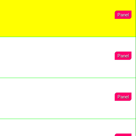
Panel
Panel
Panel