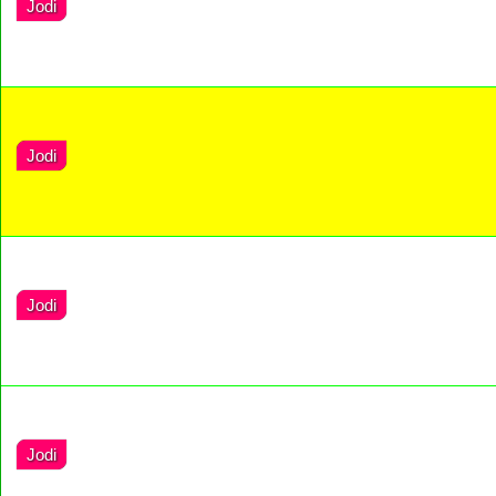
Jodi
Jodi
Jodi
Jodi