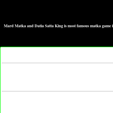
Mard Matka and Datia Satta King is most famous matka game in 