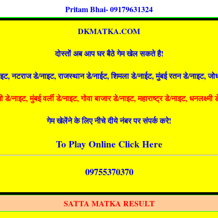
Pritam Bhai- 09179631324
DKMATKA.COM
दोस्तों अब आप घर बैठे गेम खेल सकते है!
इट, नटराज डे/नाइट, राजस्थान डे/नाईट, शिमला डे/नाईट, मुंबई रतन डे/नाइट, जोध
डे/नाइट, मुंबई वर्ली डे/नाइट, गोवा बाजार डे/नाइट, महाराष्ट्र डे/नाइट, धनलक्ष्मी
गेम खेलेंने के लिए नीचे दीये नंबर पर संपर्क करे!
To Play Online Click Here
09755370370
SATTA MATKA RESULT