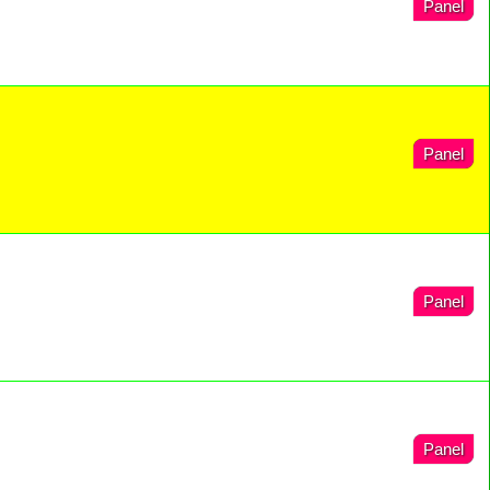
Panel
Panel
Panel
Panel