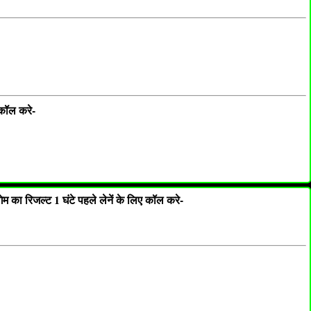
कॉल करे-
 गेम का रिजल्ट 1 घंटे पहले लेनें के लिए कॉल करे-