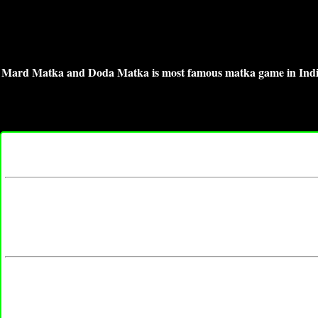
Mard Matka and Doda Matka is most famous matka game in India