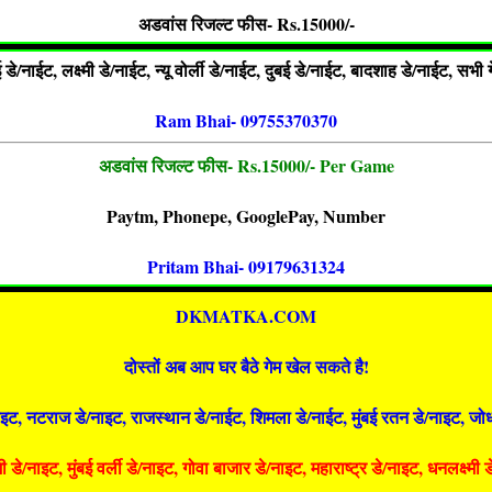
अडवांस रिजल्ट फीस- Rs.15000/-
 डे/नाईट, लक्ष्मी डे/नाईट, न्यू वोर्ली डे/नाईट, दुबई डे/नाईट, बादशाह डे/नाईट, सभी
Ram Bhai- 09755370370
अडवांस रिजल्ट फीस- Rs.15000/- Per Game
Paytm, Phonepe, GooglePay, Number
Pritam Bhai- 09179631324
DKMATKA.COM
दोस्तों अब आप घर बैठे गेम खेल सकते है!
इट, नटराज डे/नाइट, राजस्थान डे/नाईट, शिमला डे/नाईट, मुंबई रतन डे/नाइट, जोध
डे/नाइट, मुंबई वर्ली डे/नाइट, गोवा बाजार डे/नाइट, महाराष्ट्र डे/नाइट, धनलक्ष्मी