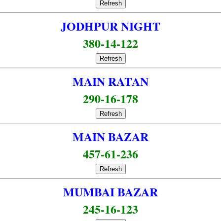
Refresh
JODHPUR NIGHT
380-14-122
Refresh
MAIN RATAN
290-16-178
Refresh
MAIN BAZAR
457-61-236
Refresh
MUMBAI BAZAR
245-16-123