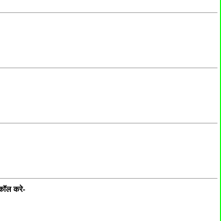
कॉल करे-