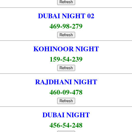
Refresh
DUBAI NIGHT 02
469-98-279
Refresh
KOHINOOR NIGHT
159-54-239
Refresh
RAJDHANI NIGHT
460-09-478
Refresh
DUBAI NIGHT
456-54-248