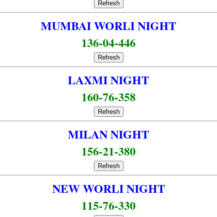
Refresh
MUMBAI WORLI NIGHT
136-04-446
Refresh
LAXMI NIGHT
160-76-358
Refresh
MILAN NIGHT
156-21-380
Refresh
NEW WORLI NIGHT
115-76-330