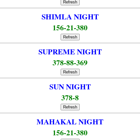
Refresh
SHIMLA NIGHT
156-21-380
Refresh
SUPREME NIGHT
378-88-369
Refresh
SUN NIGHT
378-8
Refresh
MAHAKAL NIGHT
156-21-380