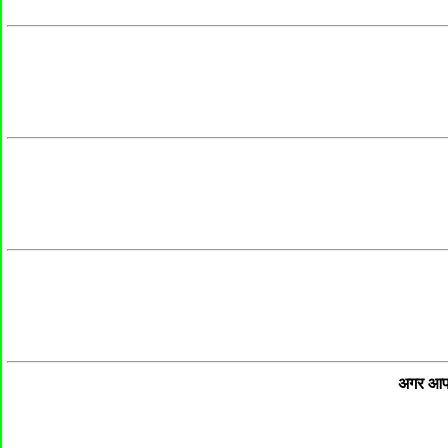
अगर आप 