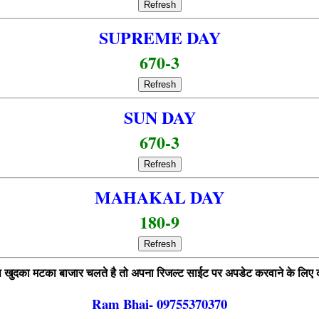
Refresh
SUPREME DAY
670-3
Refresh
SUN DAY
670-3
Refresh
MAHAKAL DAY
180-9
Refresh
खुदका मटका बाजार चलते है तो अपना रिजल्ट साईट पर अपडेट करवाने के लिए 
Ram Bhai- 09755370370