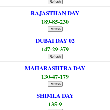
Refresh
RAJASTHAN DAY
189-85-230
Refresh
DUBAI DAY 02
147-29-379
Refresh
MAHARASHTRA DAY
130-47-179
Refresh
SHIMLA DAY
135-9