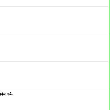
कॉल करे-