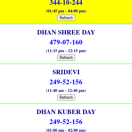
344-10-244
(01:45 pm - 04:00 pm)
Refresh
DHAN SHREE DAY
479-07-160
(11:15 pm - 12:15 pm)
Refresh
SRIDEVI
249-52-156
(11:40 am - 12:40 pm)
Refresh
DHAN KUBER DAY
249-52-156
(01:00 pm - 02:00 pm)