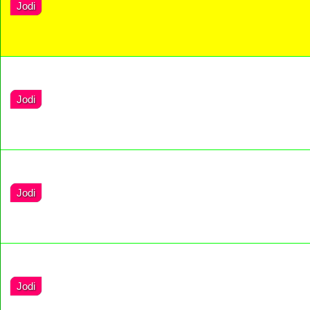
Jodi
Jodi
Jodi
Jodi