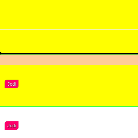
Jodi
Jodi