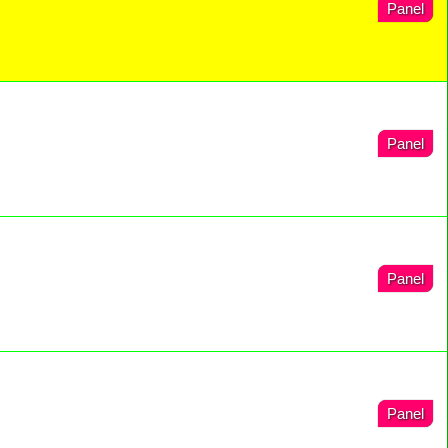
Panel
Panel
Panel
Panel