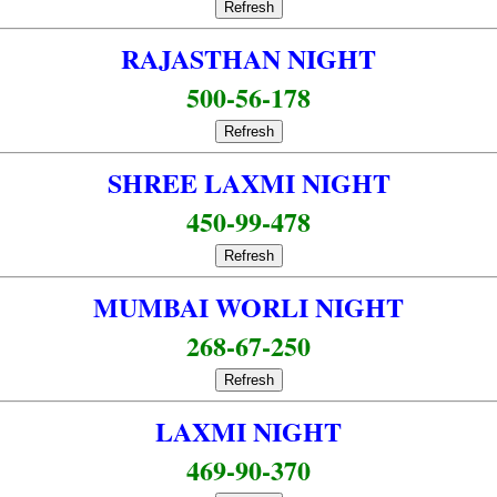
Refresh
RAJASTHAN NIGHT
500-56-178
Refresh
SHREE LAXMI NIGHT
450-99-478
Refresh
MUMBAI WORLI NIGHT
268-67-250
Refresh
LAXMI NIGHT
469-90-370