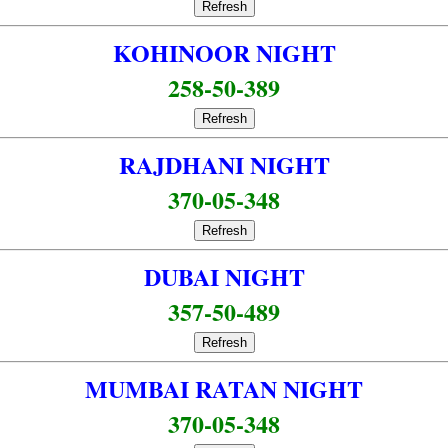
Refresh
KOHINOOR NIGHT
258-50-389
Refresh
RAJDHANI NIGHT
370-05-348
Refresh
DUBAI NIGHT
357-50-489
Refresh
MUMBAI RATAN NIGHT
370-05-348