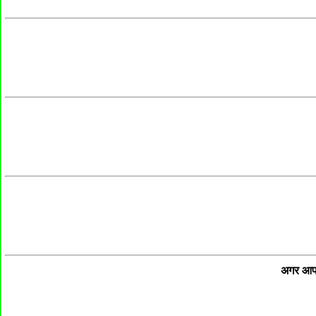
अगर आप 