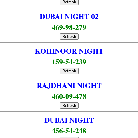
Refresh
DUBAI NIGHT 02
469-98-279
Refresh
KOHINOOR NIGHT
159-54-239
Refresh
RAJDHANI NIGHT
460-09-478
Refresh
DUBAI NIGHT
456-54-248