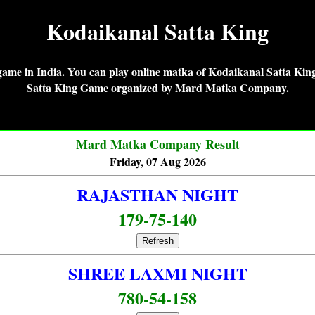
Kodaikanal Satta King
e in India. You can play online matka of Kodaikanal Satta King 
Satta King Game organized by Mard Matka Company.
Mard Matka Company Result
Friday, 07 Aug 2026
RAJASTHAN NIGHT
179-75-140
Refresh
SHREE LAXMI NIGHT
780-54-158