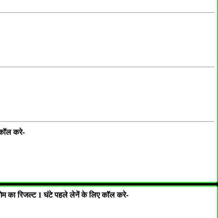
कॉल करे-
 गेम का रिजल्ट 1 घंटे पहले लेनें के लिए कॉल करे-