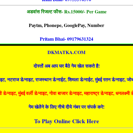
अडवांस रिजल्ट फीस- Rs.15000/- Per Game
Paytm, Phonepe, GooglePay, Number
Pritam Bhai- 09179631324
DKMATKA.COM
दोस्तों अब आप घर बैठे गेम खेल सकते है!
इट, नटराज डे/नाइट, राजस्थान डे/नाईट, शिमला डे/नाईट, मुंबई रतन डे/नाइट, जोध
डे/नाइट, मुंबई वर्ली डे/नाइट, गोवा बाजार डे/नाइट, महाराष्ट्र डे/नाइट, धनलक्ष्मी
गेम खेलेंने के लिए नीचे दीये नंबर पर संपर्क करे!
To Play Online Click Here