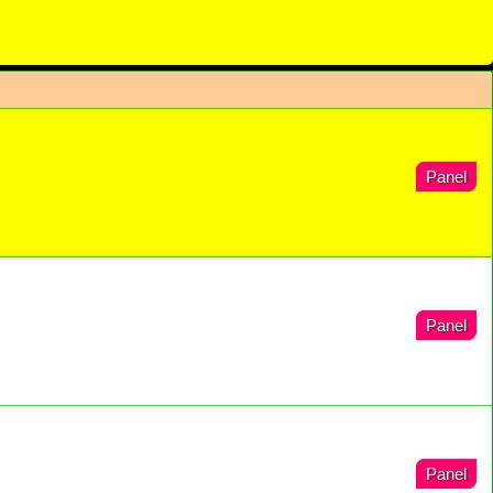
Panel
Panel
Panel