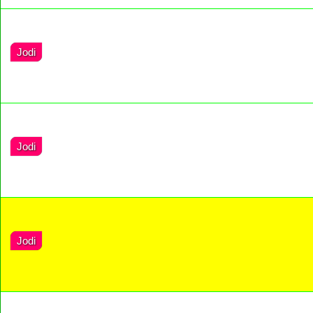
Jodi
Jodi
Jodi