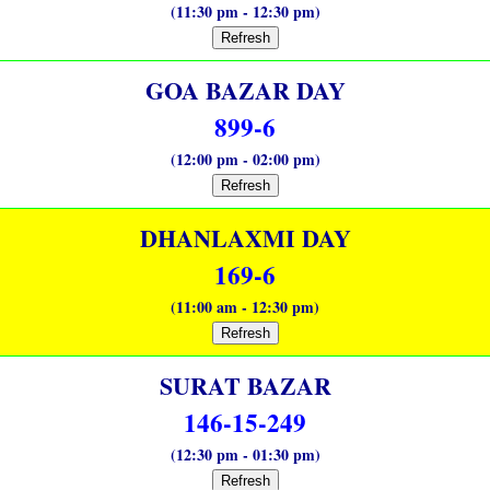
(11:30 pm - 12:30 pm)
Refresh
GOA BAZAR DAY
899-6
(12:00 pm - 02:00 pm)
Refresh
DHANLAXMI DAY
169-6
(11:00 am - 12:30 pm)
Refresh
SURAT BAZAR
146-15-249
(12:30 pm - 01:30 pm)
Refresh