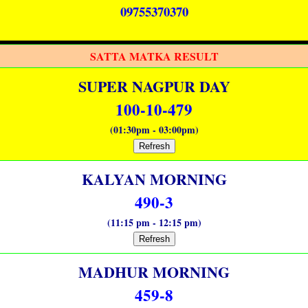
09755370370
SATTA MATKA RESULT
SUPER NAGPUR DAY
100-10-479
(01:30pm - 03:00pm)
Refresh
KALYAN MORNING
490-3
(11:15 pm - 12:15 pm)
Refresh
MADHUR MORNING
459-8