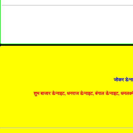
जोकर डे/ना
शुभ बाजार डे/नाइट, धनराज डे/नाइट, बंगाल डे/नाइट, धनलक्ष्मी 