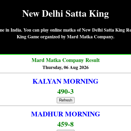
New Delhi Satta King
in India. You can play online matka of New Delhi Satta King Resu
King Game organized by Mard Matka Company.
Mard Matka Company Result
Thursday, 06 Aug 2026
KALYAN MORNING
490-3
Refresh
MADHUR MORNING
459-8