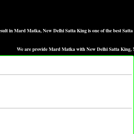
lt in Mard Matka, New Delhi Satta King is one of the best Satta
We are provide Mard Matka with New Delhi Satta King, New Delhi 