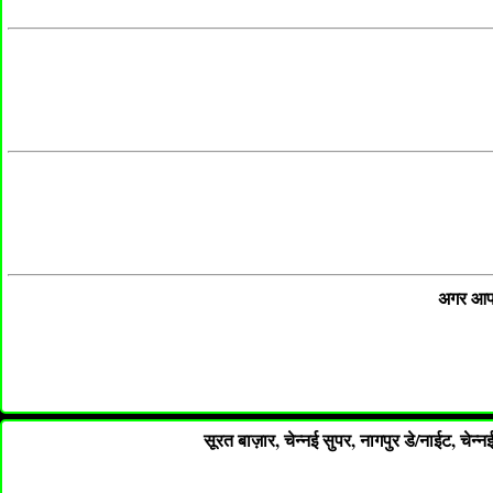
अगर आप 
सूरत बाज़ार, चेन्नई सुपर, नागपुर डे/नाईट, चेन्नई