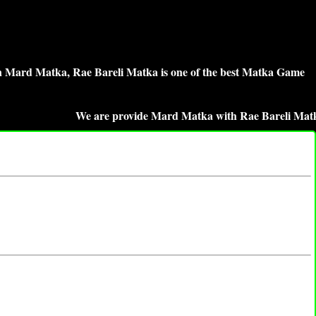
n Mard Matka, Rae Bareli Matka is one of the best Matka Game
We are provide Mard Matka with Rae Bareli Matka, Rae Bar