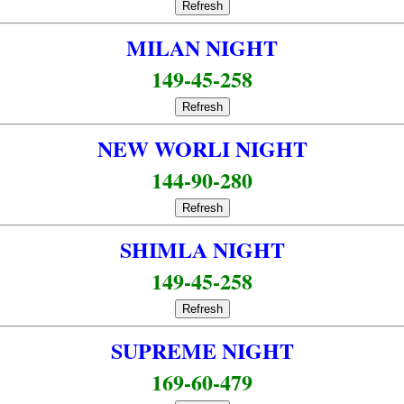
Refresh
MILAN NIGHT
149-45-258
Refresh
NEW WORLI NIGHT
144-90-280
Refresh
SHIMLA NIGHT
149-45-258
Refresh
SUPREME NIGHT
169-60-479