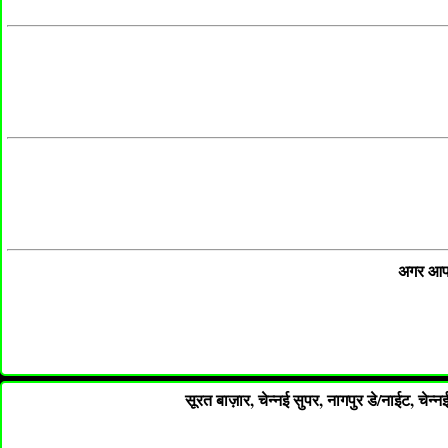
अगर आप 
सूरत बाज़ार, चेन्नई सुपर, नागपुर डे/नाईट, चेन्नई