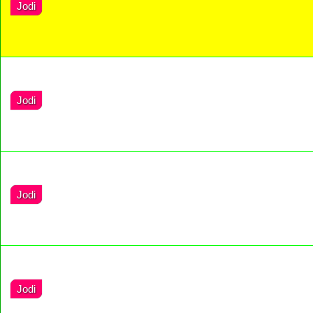
Jodi
Jodi
Jodi
Jodi