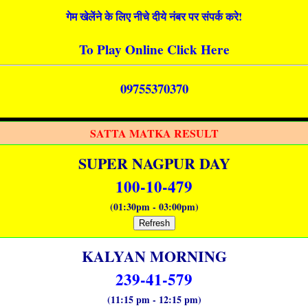
गेम खेलेंने के लिए नीचे दीये नंबर पर संपर्क करे!
To Play Online Click Here
09755370370
SATTA MATKA RESULT
SUPER NAGPUR DAY
100-10-479
(01:30pm - 03:00pm)
Refresh
KALYAN MORNING
239-41-579
(11:15 pm - 12:15 pm)