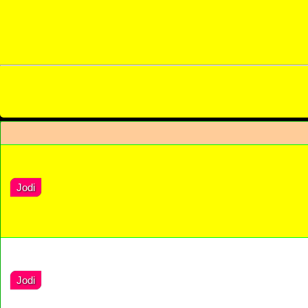
Jodi
Jodi