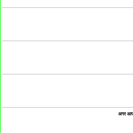
अगर आप 