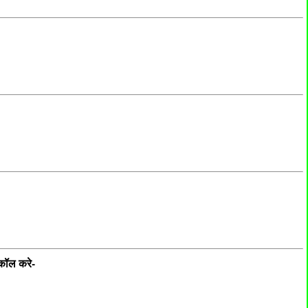
कॉल करे-