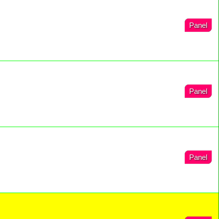
Panel
Panel
Panel