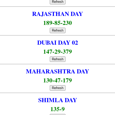
Refresh
RAJASTHAN DAY
189-85-230
Refresh
DUBAI DAY 02
147-29-379
Refresh
MAHARASHTRA DAY
130-47-179
Refresh
SHIMLA DAY
135-9