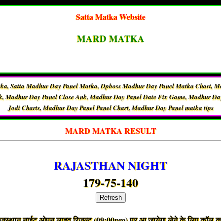
Satta Matka Website
MARD MATKA
tka, Satta Madhur Day Panel Matka, Dpboss Madhur Day Panel Matka Chart, M
k, Madhur Day Panel Close Ank, Madhur Day Panel Date Fix Game, Madhur Day
Jodi Charts, Madhur Day Panel Panel Chart, Madhur Day Panel matka tips
MARD MATKA RESULT
RAJASTHAN NIGHT
179-75-140
Refresh
ाजस्थान नाईट ओपन लाइव रिजल्ट (09:00pm) पर आ जायेगा लेने के लिए कॉल कर